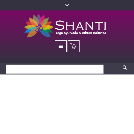
Ayurvéda, science de
l’Autoguérison par Dr
Vasant Lad S
Accueil
/
Produits
/ Ayurvéda, science de l’Autoguérison par Dr