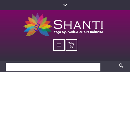
Krishna et Radha K4a
(93×66) – Kalamkari
Accueil
/
Produits
/ Krishna et Radha K4a (93×66) – Kalamkari