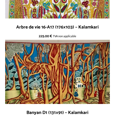
Arbre de vie 16-A17 (176×103) – Kalamkari
225.00
€
TVA non applicable
Banyan D1 (131×91) – Kalamkari