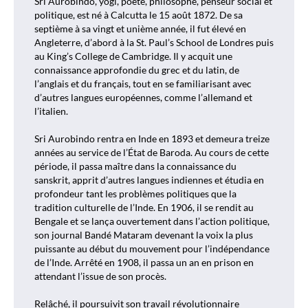
Sri Aurobindo, yogi, poète, philosophe, penseur social et
politique, est né à Calcutta le 15 août 1872. De sa
septième à sa vingt et unième année, il fut élevé en
Angleterre, d’abord à la St. Paul’s School de Londres puis
au King’s College de Cambridge. Il y acquit une
connaissance approfondie du grec et du latin, de
l’anglais et du français, tout en se familiarisant avec
d’autres langues européennes, comme l’allemand et
l’italien.
Sri Aurobindo rentra en Inde en 1893 et demeura treize
années au service de l’État de Baroda. Au cours de cette
période, il passa maître dans la connaissance du
sanskrit, apprit d’autres langues indiennes et étudia en
profondeur tant les problèmes politiques que la
tradition culturelle de l’Inde. En 1906, il se rendit au
Bengale et se lança ouvertement dans l’action politique,
son journal Bandé Mataram devenant la voix la plus
puissante au début du mouvement pour l’indépendance
de l’Inde. Arrêté en 1908, il passa un an en prison en
attendant l’issue de son procès.
Relâché, il poursuivit son travail révolutionnaire