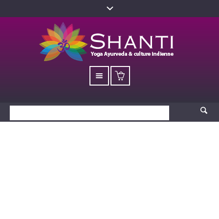
Maman et son bébé
F24 (73×46) –
Kalamkari
Accueil
/
Produits
/ Maman et son bébé F24 (73×46) – Kalamkari