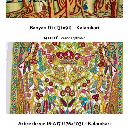
Banyan D1 (131×91) – Kalamkari
147.00
€
TVA non applicable
Arbre de vie 16-A17 (176×103) – Kalamkari