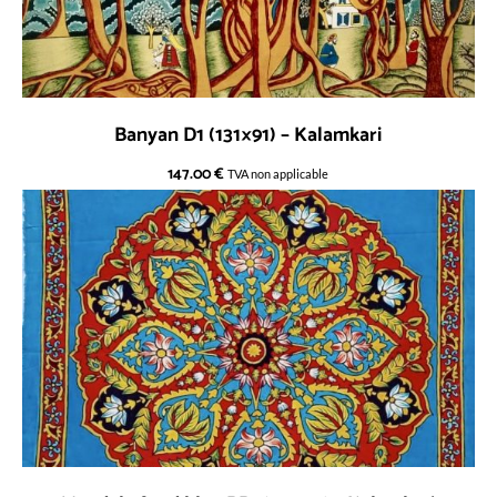
Banyan D1 (131×91) – Kalamkari
147.00
€
TVA non applicable